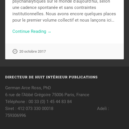
psychanalytiques sur le monde d’aujourd’hui, selon
une cadence spontanée et sans contraintes
institutionnelles. Nous avons encore quelques places
pour le premier volume collectif et nous lançons ici…
Continue Reading →
20 octobre 2017
DIRECTEUR DE HUIT INTÉRIEUR PUBLICATIONS
German Arce Ross, PhD
6 rue de l’Abbé Grégoire 75006 Paris, France
Téléphone : 00 33 (0) 1 45 44 83 84
Siret : 412 073 330 00018 Adeli :
759306996