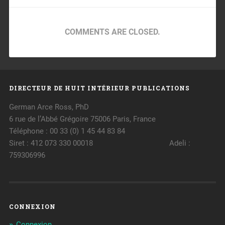
COMMENTS ARE CLOSED.
DIRECTEUR DE HUIT INTÉRIEUR PUBLICATIONS
German Arce Ross, PhD
6 rue de l’Abbé Grégoire 75006 Paris, France
Téléphone : 00 33 (0) 1 45 44 83 84
Siret : 412 073 330 00018 Adeli :
759306996
CONNEXION
Connexion