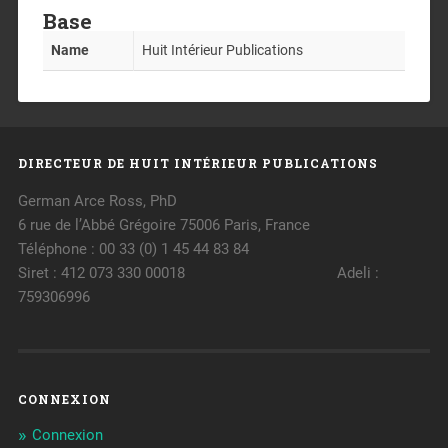
Base
Name
Huit Intérieur Publications
DIRECTEUR DE HUIT INTÉRIEUR PUBLICATIONS
German Arce Ross, PhD
6 rue de l’Abbé Grégoire 75006 Paris, France
Téléphone : 00 33 (0) 1 45 44 83 84
Siret : 412 073 330 00018 Adeli :
759306996
CONNEXION
Connexion