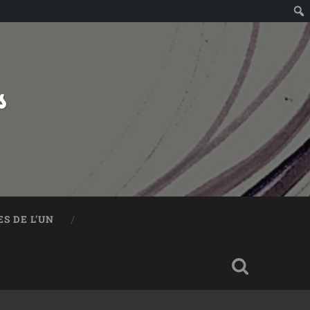
s
S DE L’UN