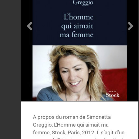
A propos du roman de Simonetta
Greggio, L’Homme qui aimait ma
femme, Stock, Paris, 2012. Il s’agit d’un