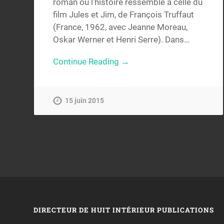
roman où l’histoire ressemble à celle du
film Jules et Jim, de François Truffaut
(France, 1962, avec Jeanne Moreau,
Oskar Werner et Henri Serre). Dans…
Continue Reading →
15 juin 2015
DIRECTEUR DE HUIT INTÉRIEUR PUBLICATIONS