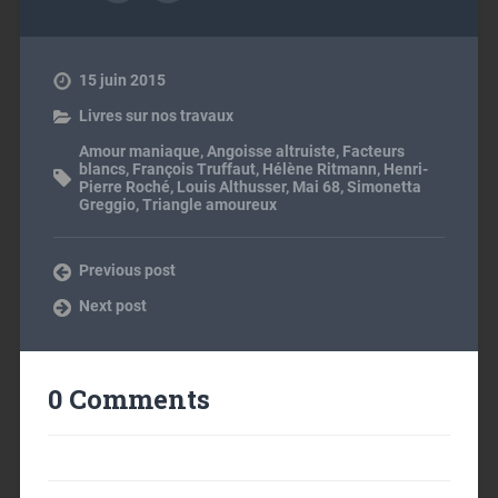
15 juin 2015
Livres sur nos travaux
Amour maniaque
,
Angoisse altruiste
,
Facteurs
blancs
,
François Truffaut
,
Hélène Ritmann
,
Henri-
Pierre Roché
,
Louis Althusser
,
Mai 68
,
Simonetta
Greggio
,
Triangle amoureux
Previous post
Next post
0 Comments