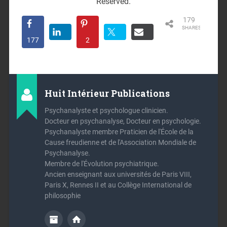
Reserved.
179
SHARES
177
2
Huit Intérieur Publications
Psychanalyste et psychologue clinicien.
Docteur en psychanalyse, Docteur en psychologie.
Psychanalyste membre Praticien de l'École de la
Cause freudienne et de l'Association Mondiale de
Psychanalyse.
Membre de l'Évolution psychiatrique.
Ancien enseignant aux universités de Paris VIII,
Paris X, Rennes II et au Collège International de
philosophie