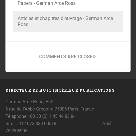
Papers - German Arce Ross
Articles et chapitres d'ouvrage - German Arce
Ross
COMMENTS ARE CLOSED.
DIRECTEUR DE HUIT INTÉRIEUR PUBLICATIONS
German Arce Ross, PhD
6 rue de l’Abbé Grégoire 75006 Paris, France
Téléphone : 00 33 (0) 1 45 44 83 84
Siret : 412 073 330 00018 Adeli :
759306996